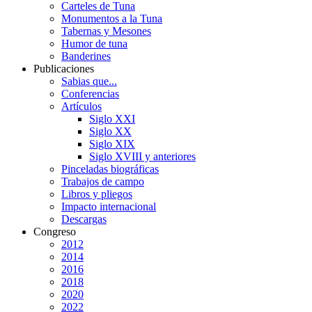
Carteles de Tuna
Monumentos a la Tuna
Tabernas y Mesones
Humor de tuna
Banderines
Publicaciones
Sabias que...
Conferencias
Artículos
Siglo XXI
Siglo XX
Siglo XIX
Siglo XVIII y anteriores
Pinceladas biográficas
Trabajos de campo
Libros y pliegos
Impacto internacional
Descargas
Congreso
2012
2014
2016
2018
2020
2022