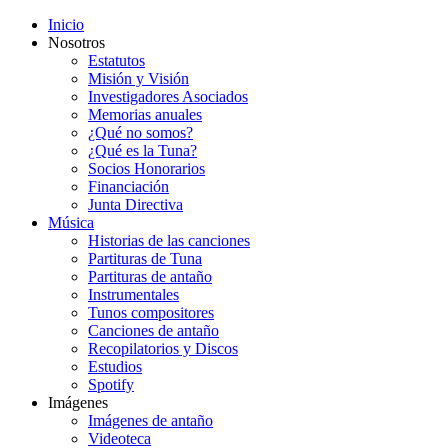
Inicio
Nosotros
Estatutos
Misión y Visión
Investigadores Asociados
Memorias anuales
¿Qué no somos?
¿Qué es la Tuna?
Socios Honorarios
Financiación
Junta Directiva
Música
Historias de las canciones
Partituras de Tuna
Partituras de antaño
Instrumentales
Tunos compositores
Canciones de antaño
Recopilatorios y Discos
Estudios
Spotify
Imágenes
Imágenes de antaño
Videoteca