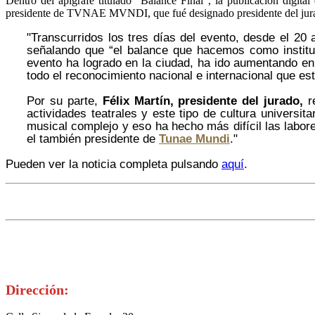
Dentro del apígrafe titulado "Balance Final", la publicación digit
presidente de TVNAE MVNDI, que fué designado presidente del jurado
"Transcurridos los tres días del evento, desde el 20 
señalando que “el balance que hacemos como institu
evento ha logrado en la ciudad, ha ido aumentando en
todo el reconocimiento nacional e internacional que está
Por su parte,
Félix Martín, presidente del jurado,
re
actividades teatrales y este tipo de cultura universit
musical complejo y eso ha hecho más difícil las labore
el también presidente de
Tunae Mundi
."
Pueden ver la noticia completa pulsando
aquí
.
Dirección: