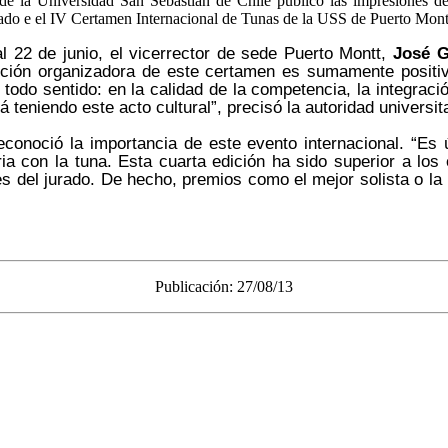
al de la Universidad San Sebastián de Chile publicó las impresiones d
 e el IV Certamen Internacional de Tunas de la USS de Puerto Montt. D
al 22 de junio, el vicerrector de sede Puerto Montt,
José G
ción organizadora de este certamen es sumamente positiv
 todo sentido: en la calidad de la competencia, la integra
 teniendo este acto cultural”, precisó la autoridad universita
conoció la importancia de este evento internacional. “Es
aria con la tuna. Esta cuarta edición ha sido superior a lo
s del jurado. De hecho, premios como el mejor solista o la 
Publicación: 27/08/13