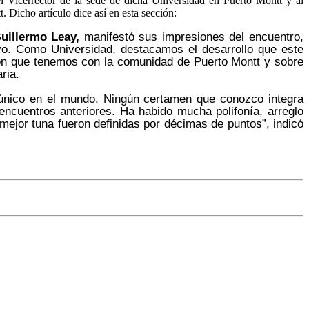
el Vicerrector de la sede de dicha Universidad en Puerto Montt y al
icho artículo dice así en esta sección:
uillermo Leay,
manifestó sus impresiones del encuentro,
o. Como Universidad, destacamos el desarrollo que este
ción que tenemos con la comunidad de Puerto Montt y sobre
ria.
 único en el mundo. Ningún certamen que conozco integra
s encuentros anteriores. Ha habido mucha polifonía, arreglo
mejor tuna fueron definidas por décimas de puntos”, indicó