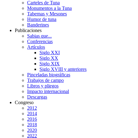
Carteles de Tuna
Monumentos a la Tuna
Tabernas y Mesones
Humor de tuna
Banderines
Publicaciones
Sabias que...
Conferencias
Artículos
Siglo XXI
Siglo XX
Siglo XIX
Siglo XVIII y anteriores
Pinceladas biográficas
Trabajos de campo
Libros y pliegos
Impacto internacional
Descargas
Congreso
2012
2014
2016
2018
2020
2022