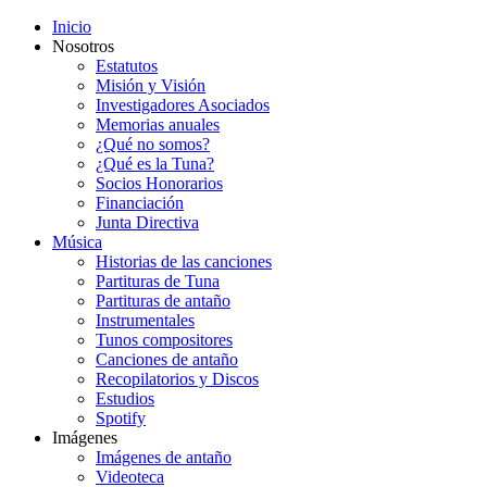
Inicio
Nosotros
Estatutos
Misión y Visión
Investigadores Asociados
Memorias anuales
¿Qué no somos?
¿Qué es la Tuna?
Socios Honorarios
Financiación
Junta Directiva
Música
Historias de las canciones
Partituras de Tuna
Partituras de antaño
Instrumentales
Tunos compositores
Canciones de antaño
Recopilatorios y Discos
Estudios
Spotify
Imágenes
Imágenes de antaño
Videoteca