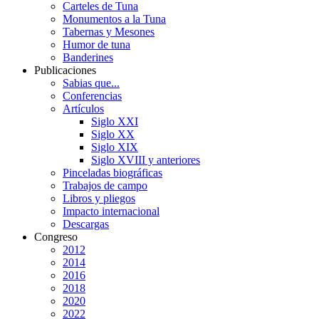
Carteles de Tuna
Monumentos a la Tuna
Tabernas y Mesones
Humor de tuna
Banderines
Publicaciones
Sabias que...
Conferencias
Artículos
Siglo XXI
Siglo XX
Siglo XIX
Siglo XVIII y anteriores
Pinceladas biográficas
Trabajos de campo
Libros y pliegos
Impacto internacional
Descargas
Congreso
2012
2014
2016
2018
2020
2022