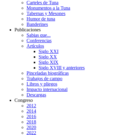
Carteles de Tuna
Monumentos a la Tuna
Tabernas y Mesones
Humor de tuna
Banderines
Publicaciones
Sabias que...
Conferencias
Artículos
Siglo XXI
Siglo XX
Siglo XIX
Siglo XVIII y anteriores
Pinceladas biográficas
Trabajos de campo
Libros y pliegos
Impacto internacional
Descargas
Congreso
2012
2014
2016
2018
2020
2022