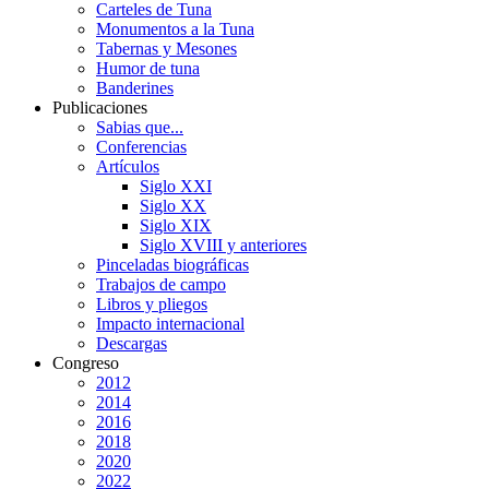
Carteles de Tuna
Monumentos a la Tuna
Tabernas y Mesones
Humor de tuna
Banderines
Publicaciones
Sabias que...
Conferencias
Artículos
Siglo XXI
Siglo XX
Siglo XIX
Siglo XVIII y anteriores
Pinceladas biográficas
Trabajos de campo
Libros y pliegos
Impacto internacional
Descargas
Congreso
2012
2014
2016
2018
2020
2022