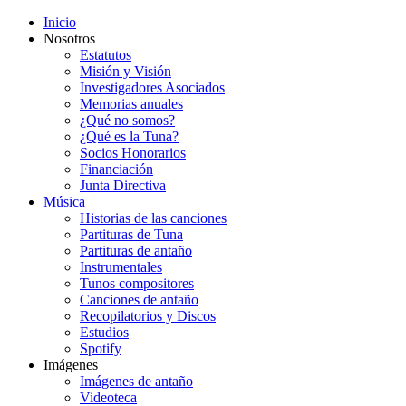
Inicio
Nosotros
Estatutos
Misión y Visión
Investigadores Asociados
Memorias anuales
¿Qué no somos?
¿Qué es la Tuna?
Socios Honorarios
Financiación
Junta Directiva
Música
Historias de las canciones
Partituras de Tuna
Partituras de antaño
Instrumentales
Tunos compositores
Canciones de antaño
Recopilatorios y Discos
Estudios
Spotify
Imágenes
Imágenes de antaño
Videoteca