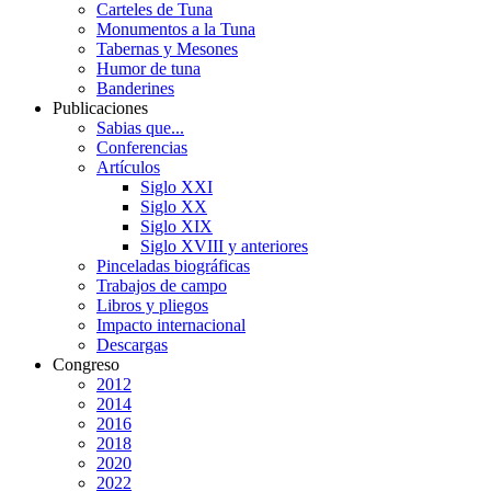
Carteles de Tuna
Monumentos a la Tuna
Tabernas y Mesones
Humor de tuna
Banderines
Publicaciones
Sabias que...
Conferencias
Artículos
Siglo XXI
Siglo XX
Siglo XIX
Siglo XVIII y anteriores
Pinceladas biográficas
Trabajos de campo
Libros y pliegos
Impacto internacional
Descargas
Congreso
2012
2014
2016
2018
2020
2022