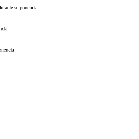
urante su ponencia
ncia
onencia