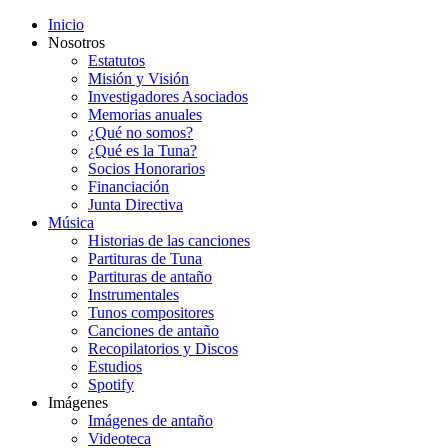
Inicio
Nosotros
Estatutos
Misión y Visión
Investigadores Asociados
Memorias anuales
¿Qué no somos?
¿Qué es la Tuna?
Socios Honorarios
Financiación
Junta Directiva
Música
Historias de las canciones
Partituras de Tuna
Partituras de antaño
Instrumentales
Tunos compositores
Canciones de antaño
Recopilatorios y Discos
Estudios
Spotify
Imágenes
Imágenes de antaño
Videoteca