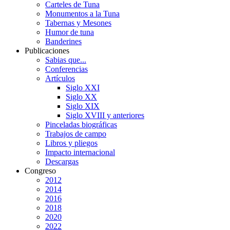
Carteles de Tuna
Monumentos a la Tuna
Tabernas y Mesones
Humor de tuna
Banderines
Publicaciones
Sabias que...
Conferencias
Artículos
Siglo XXI
Siglo XX
Siglo XIX
Siglo XVIII y anteriores
Pinceladas biográficas
Trabajos de campo
Libros y pliegos
Impacto internacional
Descargas
Congreso
2012
2014
2016
2018
2020
2022