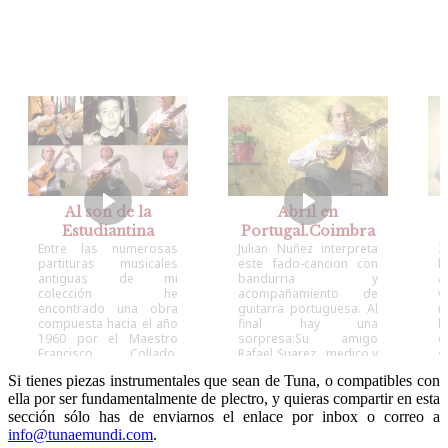
Al son de la
Abril en
Estudiantina
Portugal.Coimbra
Entre las numerosas
Julian Nuñez interpreta
I
partituras musicales
este fado-cancion con
antiguas de mi
bandurria y
A
colección he
acompañamiento de
v
encontrado una obra
guitarra portuguesa. Al
m
compuesta hacia el año
final hay una
l
1960 por el Maestro
sorpresa:Su amigo
e
Francisco Collado,
Rafael Suarez , medico y
s
Director de la Orquesta
guitarra
d
Si tienes piezas instrumentales que sean de Tuna, o compatibles con
Guitarristica de Madrid
fenomenal,canta la
p
ella por ser fundamentalmente de plectro, y quieras compartir en esta
desde finales de los
ultima estrofa.
r
años 30 , titulada: Al son
b
sección sólo has de enviarnos el enlace por inbox o correo a
de la Estudiantina , sin
o
info@tunaemundi.com
.
duda escrita para ser
p