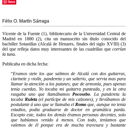
Save
Félix O. Martín Sárraga
Vicente de la Fuente (1), bibliotecario de la Universidad Central de
Madrid en 1880 (2), cita un manuscrito sin título conocido del
bachiller Sotanillas (Alcalá de Henares, finales del siglo XVIII)
(3)
del que refleja datos muy interesantes de las cuadrillas que
corrían
la tuna
.
Publicaba
en dicha fecha:
“
Eramos siete los que salimos de Alcalá con dos guitarras,
clarinete y violín, pandereta y un salterio, que servia mas para
llamar la atención a los patanes, que de armonía, pues apenas
tenia cuerdas. Yo tocaba mi guitarra punteada, y en la otra
rasgaba uno que llamábamos
Pocosebo
. La pandereta la
tocaba
Ruleta
(el partícipe de mis calzones), y llevábamos de
postulante á uno que se llamaba el
Romo
que, aunque no tenia
estudios, podia graduarse de doctor en gramática parda.
Escepto este, todos los demás éramos personas decentes, solo
que habíamos venido á menos. Con todo, teníamos que
valemos de él porque era de mucha travesura y bastante