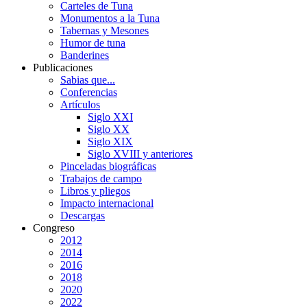
Carteles de Tuna
Monumentos a la Tuna
Tabernas y Mesones
Humor de tuna
Banderines
Publicaciones
Sabias que...
Conferencias
Artículos
Siglo XXI
Siglo XX
Siglo XIX
Siglo XVIII y anteriores
Pinceladas biográficas
Trabajos de campo
Libros y pliegos
Impacto internacional
Descargas
Congreso
2012
2014
2016
2018
2020
2022