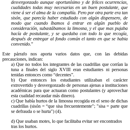
desvergonzado aunque oportunísimo y de felices ocurrencias,
cualidades todas muy necesarias en un buen postulante, que
viene á ser el alma de la compañía. Pero por otra parte era tan
sisón, que parecía haber estudiado con algún dispensero, de
modo que cuando íbamos á entrar en algún pueblo de
consideración, subastábamos la limosna, y el que mas pujaba
hacía de postulante, y se quedaba con todo lo que recogía,
después de entregar al fondo común el tanto en que se habia
convenido.
”
Este párrafo nos aporta varios datos que, con las debidas
precauciones, indican:
a) Que no todos los integrantes de las cuadrillas que corrían la
tuna a finales del siglo XVIII eran estudiantes ni personas
tenidas entonces como “decentes”.
b) Que entonces los estudiantes utilizaban el carácter
extrovertido y desvergonzado de personas ajenas a instituciones
académicas para que actuaran como postulantes (y aprovechar
esta cualidad recaudar más dinero).
c) Que había hurtos de la limosna recogida en el seno de dichas
cuadrillas (sisón = “que sisa frecuentemente"; "sisa = parte que
se defrauda o se hurta") (4).
d) Que usaban motes, lo que facilitaba evitar ser encontrados
tras los hurtos.