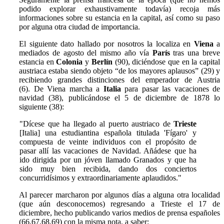
podido explorar exhaustivamente todavía) recoja más
informaciones sobre su estancia en la capital, así como su paso
por alguna otra ciudad de importancia.
El siguiente dato hallado por nosotros la localiza en
Viena
a
mediados de agosto del mismo año vía
París
tras una breve
estancia en
Colonia
y
Berlín
(90), diciéndose que en la capital
austriaca estaba siendo objeto “de los mayores aplausos” (29) y
recibiendo grandes distinciones del emperador de Austria
(6). De Viena marcha a
Italia
para pasar las vacaciones de
navidad (38), publicándose el 5 de diciembre de 1878 lo
siguiente (38):
"Dícese que ha llegado al puerto austriaco de
Trieste
[Italia] una estudiantina española titulada 'Fígaro' y
compuesta de veinte individuos con el propósito de
pasar allí las vacaciones de Navidad. Añádese que ha
ido dirigida por un jóven llamado Granados y que ha
sido muy bien recibida, dando dos conciertos
concurridísimos y extraordinariamente aplaudidos."
Al parecer marcharon por algunos días a alguna otra localidad
(que aún desconocemos) regresando a Trieste el 17 de
diciembre, hecho publicando varios medios de prensa españoles
(66,67,68,69) con la misma nota, a saber: