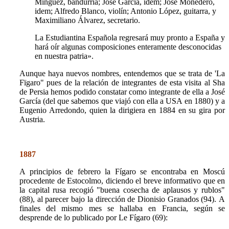
Mínguez, bandurria; José García, idem; José Monedero,
idem; Alfredo Blanco, violín; Antonio López, guitarra, y
Maximiliano Álvarez, secretario.
La Estudiantina Española regresará muy pronto a España y
hará oír algunas composiciones enteramente desconocidas
en nuestra patria».
Aunque haya nuevos nombres, entendemos que se trata de 'La
Fïgaro" pues de la relación de integrantes de esta visita al Sha
de Persia hemos podido constatar como integrante de ella a José
García (del que sabemos que viajó con ella a USA en 1880) y a
Eugenio Arredondo, quien la dirigiera en 1884 en su gira por
Austria.
1887
A principios de febrero la Fígaro se encontraba en Moscú
procedente de Estocolmo, diciendo el breve informativo que en
la capital rusa recogió "buena cosecha de aplausos y rublos"
(88), al parecer bajo la dirección de Dionisio Granados (94).
A
finales del mismo mes se hallaba en Francia, según se
desprende de lo publicado por Le Fígaro (69):