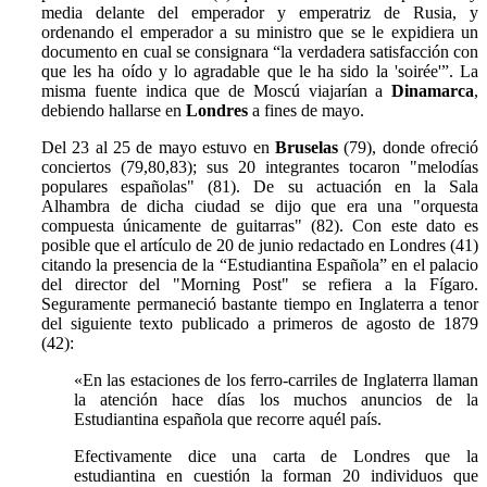
media delante del emperador y emperatriz de Rusia, y
ordenando el emperador a su ministro que se le expidiera un
documento en cual se consignara “la verdadera satisfacción con
que les ha oído y lo agradable que le ha sido la 'soirée'”. La
misma fuente indica que de Moscú viajarían a
Dinamarca
,
debiendo hallarse en
Londres
a fines de mayo.
Del 23 al 25 de mayo estuvo en
Bruselas
(79), donde ofreció
conciertos (79,80,83); sus 20 integrantes tocaron "melodías
populares españolas" (81). D
e su actuación en la Sala
Alhambra de dicha ciudad se dijo que era una "orquesta
compuesta únicamente de guitarras" (82).
Con este dato es
posible que el artículo de 20 de junio redactado en Londres (41)
citando la presencia de la “Estudiantina Española” en el palacio
del director del "Morning Post" se refiera a la Fígaro.
Seguramente permaneció bastante tiempo en Inglaterra a tenor
del siguiente texto publicado a primeros de agosto de 1879
(42):
«En las estaciones de los ferro-carriles de Inglaterra llaman
la atención hace días los muchos anuncios de la
Estudiantina española que recorre aquél país.
Efectivamente dice una carta de Londres que la
estudiantina en cuestión la forman 20 individuos que