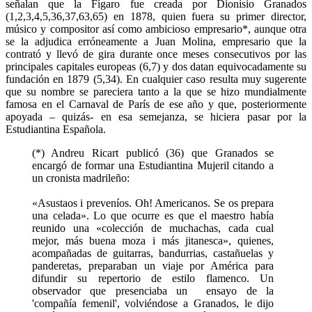
señalan que la Fígaro fue creada por Dionisio Granados
(1,2,3,4,5,36,37,63,65) en 1878, quien fuera su primer director,
músico y compositor así como ambicioso empresario*, aunque otra
se la adjudica erróneamente a Juan Molina, empresario que la
contrató y llevó de gira durante once meses consecutivos por las
principales capitales europeas (6,7) y dos datan equivocadamente su
fundación en 1879 (5,34). En cualquier caso resulta muy sugerente
que su nombre se pareciera tanto a la que se hizo mundialmente
famosa en el Carnaval de París de ese año y que, posteriormente
apoyada – quizás- en esa semejanza, se hiciera pasar por la
Estudiantina Española.
(*) Andreu Ricart publicó (36) que Granados se
encargó de formar una Estudiantina Mujeril citando a
un cronista madrileño:
«Asustaos i preveníos. Oh! Americanos. Se os prepara
una celada». Lo que ocurre es que el maestro había
reunido una «colección de muchachas, cada cual
mejor, más buena moza i más jitanesca», quienes,
acompañadas de guitarras, bandurrias, castañuelas y
panderetas, preparaban un viaje por América para
difundir su repertorio de estilo flamenco. Un
observador que presenciaba un ensayo de la
'compañía femenil', volviéndose a Granados, le dijo