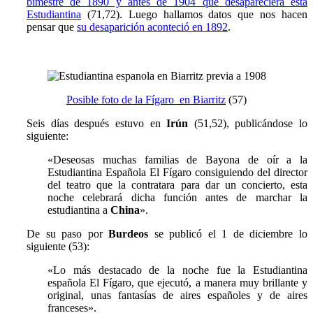
bimestre de 1890 y antes de 1904 que desapareciera esta
Estudiantina
(71,72). Luego hallamos datos que nos hacen
pensar que
su desaparición aconteció en 1892
.
Posible foto de la Fígaro en Biarritz
(57)
Seis días después estuvo en
Irún
(51,52), publicándose lo
siguiente:
«
Deseosas muchas familias de Bayona de oír a la
Estudiantina Española El Fígaro consiguiendo del director
del teatro que la contratara para dar un concierto, esta
noche celebrará dicha función antes de marchar la
estudiantina a
China
».
De su paso por
Burdeos
se publicó el 1 de diciembre lo
siguiente (53):
«
Lo más destacado de la noche fue la Estudiantina
española El Fígaro, que ejecutó, a manera muy brillante y
original, unas fantasías de aires españoles y de aires
franceses».