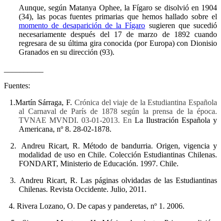
Aunque, según Matanya Ophee, la Fígaro se disolvió en 1904
(34), las pocas fuentes primarias que hemos hallado sobre el
momento de desaparición de la Fígaro
sugieren que sucedió
necesariamente después del 17 de marzo de 1892 cuando
regresara de su última gira conocida (por Europa) con Dionisio
Granados en su dirección (93).
__________
Fuentes:
1.
Martín Sárraga, F.
Crónica del viaje de la Estudiantina Española
al Carnaval de París de 1878 según la prensa de la época.
TVNAE MVNDI. 03-01-2013. En
La Ilustración Española y
Americana, nº 8. 28-02-1878.
2.
Andreu Ricart, R. Método de bandurria. Origen, vigencia y
modalidad de uso en Chile. Colección Estudiantinas Chilenas.
FONDART, Ministerio de Educación. 1997. Chile.
3.
Andreu Ricart, R. Las páginas olvidadas de las Estudiantinas
Chilenas. Revista Occidente. Julio, 2011.
4.
Rivera Lozano, O. De capas y panderetas, nº 1. 2006.