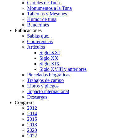
Carteles de Tuna
Monumentos a la Tuna
Tabernas y Mesones
Humor de tuna
Banderines
Publicaciones
Sabias que...
Conferencias
Artículos
Siglo XXI
Siglo XX
Siglo XIX
Siglo XVIII y anteriores
Pinceladas biográficas
Trabajos de campo
Libros y pliegos
Impacto internacional
Descargas
Congreso
2012
2014
2016
2018
2020
2022