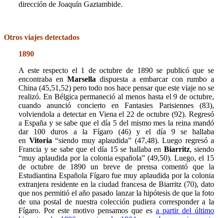
dirección de Joaquín Gaztambide.
Otros viajes detectados
1890
A este respecto el 1 de octubre de 1890 se publicó que se
encontraba en
Marsella
dispuesta a embarcar con rumbo a
China (45,51,52) pero todo nos hace pensar que este viaje no se
realizó. En Bélgica permaneció al menos hasta el 9 de octubre,
cuando anunció concierto en Fantasies Parisiennes (83),
volviendola a detectar en Viena el 22 de octubre (92).
Regresó
a España y se sabe que el día 5 del mismo mes la reina mandó
dar 100 duros a la Fígaro (46) y el día 9 se hallaba
en
Vitoria
“siendo muy aplaudida” (47,48). Luego regresó a
Francia y se sabe que el día 15 se hallaba en
Biarritz
, siendo
“muy aplaudida por la colonia española” (49,50). Luego, el
15
de octubre de 1890 un breve de prensa comentó que la
Estudiantina Española Fígaro fue muy aplaudida por la colonia
extranjera residente en la ciudad francesa de Biarritz (70), dato
que nos permitió el año pasado lanzar la hipótesis de que la foto
de una postal de nuestra colección pudiera corresponder a la
Fígaro. Por este motivo pensamos que es
a partir del último