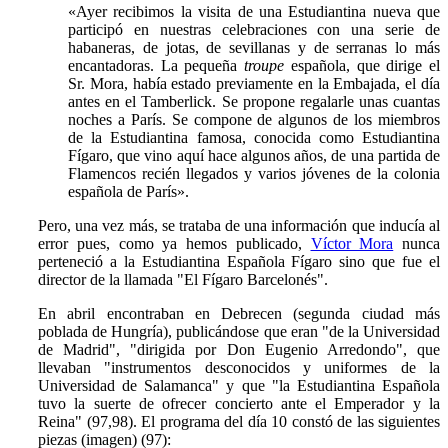
«Ayer recibimos la visita de una Estudiantina nueva que
participó en nuestras celebraciones con una serie de
habaneras, de jotas, de sevillanas y de serranas lo más
encantadoras. La pequeña
troupe
española, que dirige el
Sr. Mora, había estado previamente en la Embajada, el día
antes en el Tamberlick. Se propone regalarle unas cuantas
noches a París. Se compone de algunos de los miembros
de la Estudiantina famosa, conocida como Estudiantina
Fígaro, que vino aquí hace algunos años, de una partida de
Flamencos recién llegados y varios jóvenes de la colonia
española de París».
Pero, una vez más, se trataba de una información que inducía al
error pues, como ya hemos publicado,
Víctor Mora
nunca
perteneció a la Estudiantina Española Fígaro sino que fue el
director de la llamada "El Fígaro Barcelonés".
En abril encontraban en Debrecen (segunda ciudad más
poblada de Hungría), publicándose que eran "de la Universidad
de Madrid", "dirigida por Don Eugenio Arredondo", que
llevaban "instrumentos desconocidos y uniformes de la
Universidad de Salamanca" y que "la Estudiantina Española
tuvo la suerte de ofrecer concierto ante el Emperador y la
Reina" (97,98). El programa del día 10 constó de las siguientes
piezas (imagen) (97):