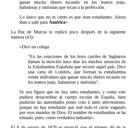
ganan mucho dinero tocando en los teatros jotas,
habaneras y sinfonías que tocan a la perfección.
Lo único que no es cierto es que sean estudiantes. Ahora
iban a salir para
América
».
La Paz de Murcia lo replicó poco después de la siguiente
manera (43):
«
Dice un colega:
"En las estaciones de los ferro carriles de Inglaterra
llaman la atención hace días los muchos anuncios de
la Estudiantina Española que recorre aquel país. Dice
una carta de Londres, que forman la estudiantina
veinte individuos que ganan mucho dinero tocando en
los teatros jotas, habaneras y sinfonías".
Se nos figura que no hay tales estudiantes; y como esto
pudiera desacreditar al cuerpo escolar de España, bien
pudieran las autoridades poner coto á tanto atrevimiento,
porque no hay estudiante que esté todo el curso vagando
por esos mundos de Dios. El nombre de estudiantina se ha
tomado, pues, como verdadera industria».
El 8 de agosto de 1879 se anunció que el número 46 de la