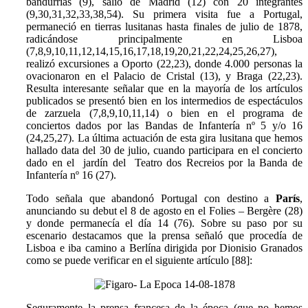
bandurrias (9), salió de Madrid (12) con 20 integrantes
(9,30,31,32,33,38,54). Su primera visita fue a Portugal,
permaneció en tierras lusitanas hasta finales de julio de 1878,
radicándose principalmente en Lisboa
(7,8,9,10,11,12,14,15,16,17,18,19,20,21,22,24,25,26,27),
realizó excursiones a Oporto (22,23), donde 4.000 personas la
ovacionaron en el Palacio de Cristal (13), y Braga (22,23).
Resulta interesante señalar que en la mayoría de los artículos
publicados se presentó bien en los intermedios de espectáculos
de zarzuela (7,8,9,10,11,14) o bien en el programa de
conciertos dados por las Bandas de Infantería nº 5 y/o 16
(24,25,27).
La última actuación de esta gira lusitana que hemos
hallado data del 30 de julio, cuando participara en el concierto
dado
en el jardín del Teatro dos Recreios por la Banda de
Infantería nº 16 (27).
Todo señala que abandonó Portugal con destino a
París
,
anunciando su debut el 8 de agosto en el Folies – Bergère (28)
y donde permanecía el día 14 (76). Sobre su paso por su
escenario destacamos que la prensa señaló que procedía de
Lisboa e iba camino a Berlína dirigida por Dionisio Granados
como se puede verificar en el siguiente artículo [88]:
Seguramente la prensa francesa de la época (que no hemos